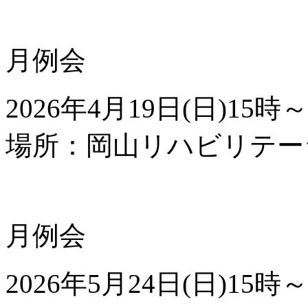
月例会
2026年
4
月
19
日(日)
15
時～
場所：岡山リハビリテー
月例会
2026年
5
月
24
日(日)
15
時～