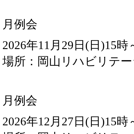
月例会
2026年
11
月
29
日(日)
15
時
場所：岡山リハビリテー
月例会
2026年
12
月
27
日(日)
15
時