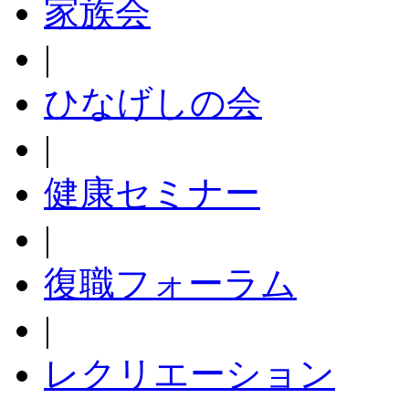
家族会
|
ひなげしの会
|
健康セミナー
|
復職フォーラム
|
レクリエーション