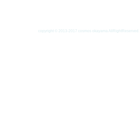
|
|
|
|
ホーム
活動紹介
月例会
家族会
ひなげしの
|
|
|
|
手記
お問合せ
更新情報一覧
Ｑ&Ａ
個人情報
copyright © 2013-2017 cosmos okayama AllRightReserved.